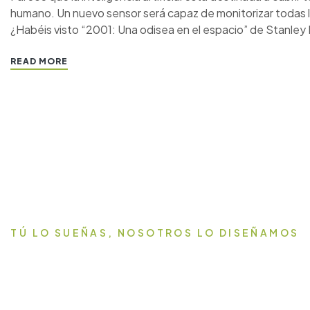
humano. Un nuevo sensor será capaz de monitorizar todas l
¿Habéis visto “2001: Una odisea en el espacio” de Stanley K
READ MORE
TÚ LO SUEÑAS, NOSOTROS LO DISEÑAMOS
Transforma tu hogar en el
lugar que quieres